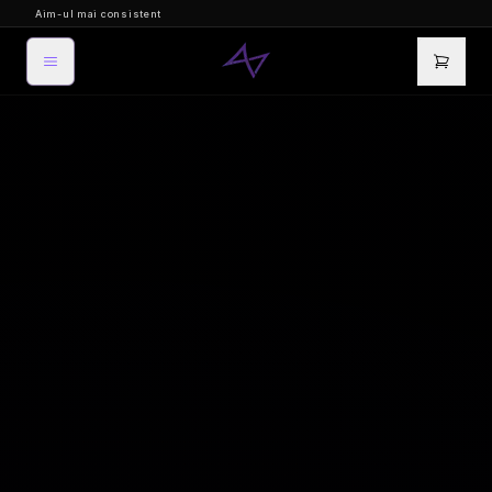
Aim-ul mai consistent
Mousepad-ul care iti face aim