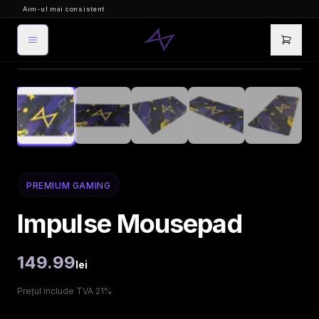
Aim-ul mai consistent
Mousepad-ul care iti face aim
1
/
9
PREMIUM GAMING
Impulse Mousepad
149.99
lei
Prețul include TVA 21%