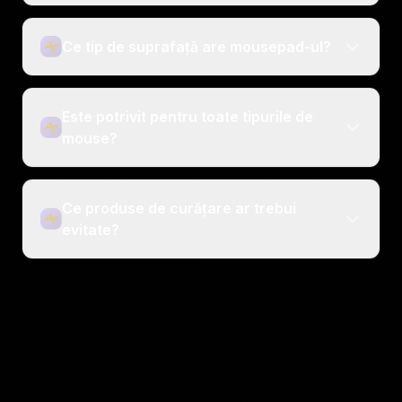
Ce tip de suprafață are mousepad-ul?
Este potrivit pentru toate tipurile de
mouse?
Ce produse de curățare ar trebui
evitate?