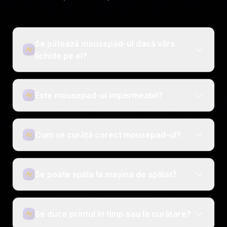
Se pătează mousepad-ul dacă vărs
lichide pe el?
Este mousepad-ul impermeabil?
Cum se curăță corect mousepad-ul?
Se poate spăla la mașina de spălat?
Se duce printul în timp sau la curățare?