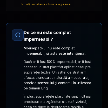
⚠️ Evită substanțe chimice agresive
De ce nu este complet
impermeabil?
Mousepad-ul nu este complet
impermeabil, și asta este intenționat.
Dacă ar fi fost 100% impermeabil, ar fi fost
necesar un strat plastifiat aplicat deasupra
suprafeței textile. Un astfel de strat ar fi
afectat
alunecarea naturală a mouse-ului
,
precizia senzorului
și
confortul în utilizarea
pe termen lung
.
În plus, suprafețele plastifiate sunt mult mai
predispuse la
zgârieturi și uzură vizibilă
,
ceea ce duce la degradarea rapidă a