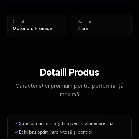
Calitate
Garantie
Materiale Premium
2 ani
Detalii Produs
Suprafață Premium
Caracteristici premium pentru performanță
Material textil din poliester cu micro-textură fină,
maximă
optimizat pentru control precis și mișcări fluide.
Compatibil cu senzori optici și laser.
Bază Antiderapantă
Structură uniformă și fină pentru alunecare lină
Echilibru optim între viteză și control
Cauciuc antiderapant menține mousepad-ul ferm pe